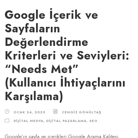
Google İçerik ve
Sayfaların
Değerlendirme
Kriterleri ve Seviyleri:
“Needs Met”
(Kullanıcı İhtiyaçlarını
Karşılama)
OCAK 24, 2025
CENGIZ GÖNÜLTAŞ
DIJITAL MEDYA
,
DIJITAL PAZARLAMA
,
SEO
Google’ın sayfa ve içerikleri Google Arama Kalitesi