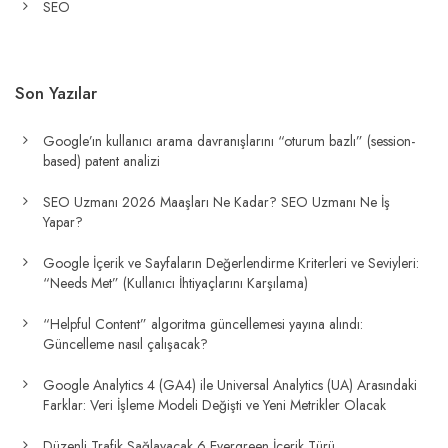
SEO
Son Yazılar
Google’ın kullanıcı arama davranışlarını “oturum bazlı” (session-
based) patent analizi
SEO Uzmanı 2026 Maaşları Ne Kadar? SEO Uzmanı Ne İş
Yapar?
Google İçerik ve Sayfaların Değerlendirme Kriterleri ve Seviyleri:
“Needs Met” (Kullanıcı İhtiyaçlarını Karşılama)
“Helpful Content” algoritma güncellemesi yayına alındı:
Güncelleme nasıl çalışacak?
Google Analytics 4 (GA4) ile Universal Analytics (UA) Arasındaki
Farklar: Veri İşleme Modeli Değişti ve Yeni Metrikler Olacak
Düzenli Trafik Sağlayacak 6 Evergreen İçerik Türü