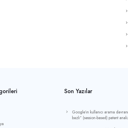
orileri
Son Yazılar
Google’ın kullanıcı arama davranı
bazlı” (session-based) patent anali
dya