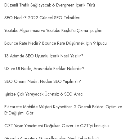
Düzenli Trafik Sağlayacak 6 Evergreen İçerik Türü
SEO Nedir? 2022 Güncel SEO Teknikleri
Youtube Algoritması ve Youtube Keşfet’e Çıkma İpuçları
Bounce Rate Nedir? Bounce Rate Düşürmek İçin 9 İpucu
13 Adımda SEO Uyumlu İçerik Nasıl Yazılır?
UX ve UI Nedir, Arasındaki Farklar Nelerdir?
SEO Önemi Nedir: Neden SEO Yapılmalı?
İşinize Çok Yarayacak Ücretsiz 6 SEO Aracı
E-ticarette Mobilde Müşteri Kaybettiren 3 Önemli Faktör: Optimize
Et Değişimi Gör
GZT Yayın Yönetmeni Doğukan Gezer ile GZT’yi konuştuk
Google Algoritma Güncellemeleri Nasıl Takip Edilir?