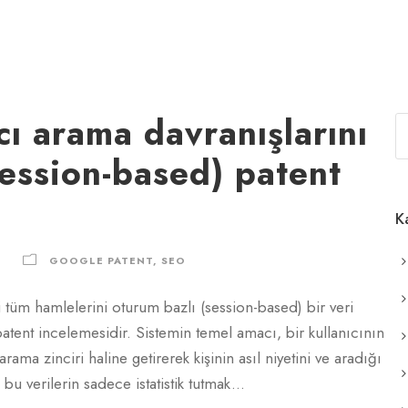
cı arama davranışlarını
session-based) patent
K
GOOGLE PATENT
,
SEO
i tüm hamlelerini oturum bazlı (session-based) bir veri
 patent incelemesidir. Sistemin temel amacı, bir kullanıcının
arama zinciri haline getirerek kişinin asıl niyetini ve aradığı
u verilerin sadece istatistik tutmak...